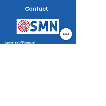
Contact
Email:
info@smn.nl
Tel: (+31) 030 - 23 67 327
Adres: Churchilllaan 11 (4de
verdieping/kamer 9)
3527 BG Utrecht