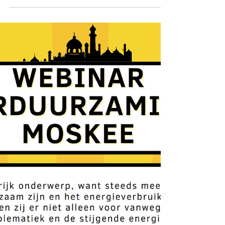
Gisterenavond werd Marokko opgeschrikt
door een zware aardbeving. Volgens de
Marokkaanse autoriteiten zijn er tot nu toe
820 doden en 672...