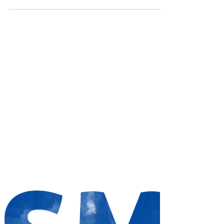
antisemitisme. In Nieuwspoort is ons
manifest ook...