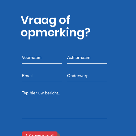
Nederlanderschap bij
slac
antisemitisme
aar
Vraag of
opmerking?