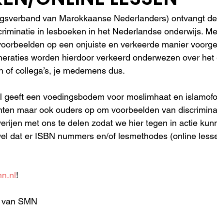
verband van Marokkaanse Nederlanders) ontvangt de la
riminatie in lesboeken in het Nederlandse onderwijs. M
voorbeelden op een onjuiste en verkeerde manier voorge
neraties worden hierdoor verkeerd onderwezen over het 
 of collega’s, je medemens dus. 
aal geeft een voedingsbodem voor moslimhaat en islamof
nten maar ook ouders op om voorbeelden van discriminat
erijen met ons te delen zodat we hier tegen in actie ku
s wel dat er ISBN nummers en/of lesmethodes (online less
n.nl
! 
r van SMN