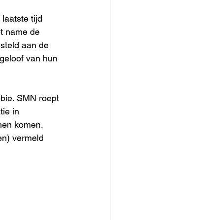
atste tijd 
et name de 
steld aan de 
geloof van hun 
obie. SMN roept 
ie in 
nnen komen. 
en) vermeld 