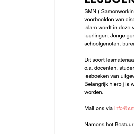
SMN ( Samenwerkings
voorbeelden van disc
islam wordt in deze 
leerlingen. Jonge ge
schoolgenoten, buren
Dit soort lesmateri
o.a. docenten, stude
lesboeken van uitgev
Belangrijk hierbij i
worden. 
Mail ons via 
info@sm
Namens het Bestuu