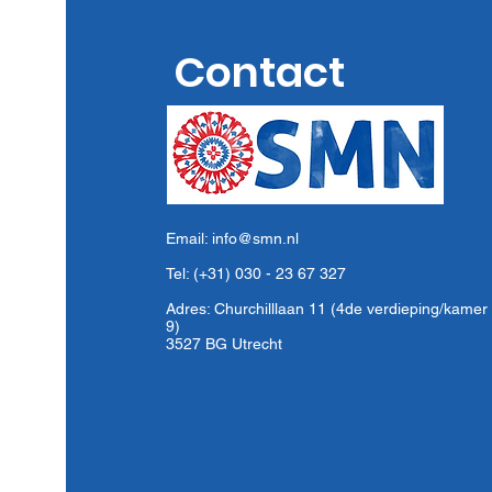
over 40 jaar lokaal
kiesrecht
Contact
Email:
info@smn.nl
Tel: (+31) 030 - 23 67 327
Adres: Churchilllaan 11 (4de verdieping/kamer
9)
3527 BG Utrecht